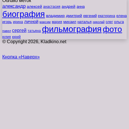
Облако меток
александр
алексей
андрей
анна
анастасия
биография
владимир
дмитрий
евгений
екатерина
елена
личной
игорь
наталья
ольга
ирина
мария
михаил
олег
максим
николай
фильмография
фото
сергей
татьяна
павел
юлия
юрий
© Copyright 2026, Kladkino.net
Кнопка «Наверх»