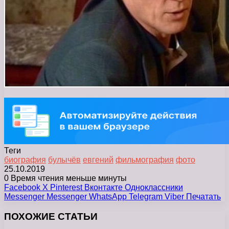
Теги
биография
булычёв
евгений
фильмография
фото
25.10.2019
0
Время чтения меньше минуты
Facebook
X
Pinterest
Вконтакте
Одноклассники
Messenger
Messenger
WhatsApp
Telegram
Viber
Печатать
ПОХОЖИЕ СТАТЬИ