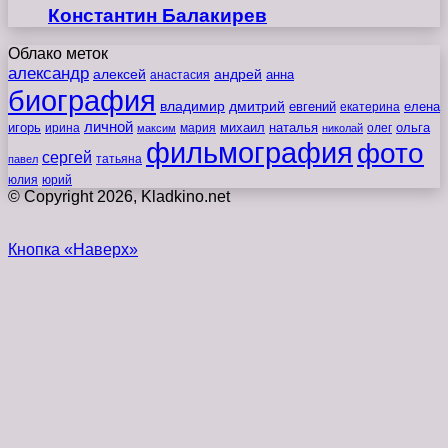
Константин Балакирев
Облако меток
александр
алексей
андрей
анна
анастасия
биография
владимир
дмитрий
евгений
екатерина
елена
личной
игорь
наталья
ольга
ирина
мария
михаил
олег
максим
николай
фильмография
фото
сергей
татьяна
павел
юлия
юрий
© Copyright 2026, Kladkino.net
Кнопка «Наверх»