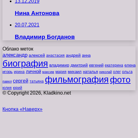
13.12.2019
Нина Антонова
20.07.2021
Владимир Богданов
Облако меток
александр
алексей
андрей
анна
анастасия
биография
владимир
дмитрий
евгений
екатерина
елена
личной
игорь
наталья
ольга
ирина
мария
михаил
олег
максим
николай
фильмография
фото
сергей
татьяна
павел
юлия
юрий
© Copyright 2026, Kladkino.net
Кнопка «Наверх»