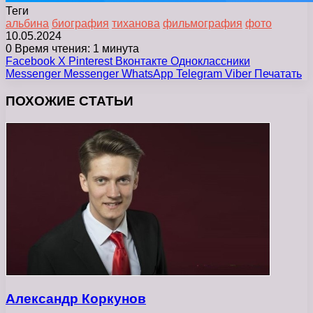
Теги
альбина
биография
тиханова
фильмография
фото
10.05.2024
0
Время чтения: 1 минута
Facebook
X
Pinterest
Вконтакте
Одноклассники
Messenger
Messenger
WhatsApp
Telegram
Viber
Печатать
ПОХОЖИЕ СТАТЬИ
Александр Коркунов