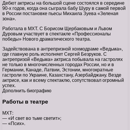
Дебют актрисы на большой сцене состоялся в середине
90-х годов, когда она сыграла бабу Шуру в самой первой
в России постановке пьесы Михаила Зуева «Зеленая
зона».
Работала в МХТ. С Борисом Щербаковым и Львом
Дуровым участвует в спектакле «Профессионалы
победы» Нового драматического театра.
Задействована в антрепризной хохмодраме «Ведьма»,
где главную роль исполняет Сергей Безруков. С
антрепризой «Ведьма» актриса побывала на гастролях
не только в многочисленных городах России, но и в
Германии, Канаде, Латвии, Эстонии, многократные
гастроли по Украине, Казахстану, Азербайджану. Везде
актрисе, как и всему спектаклю, сопутствовал огромный
успех.
Дополнить биографию
Работы в театре
МХТ:
— «И свет во тьме светит»;
— «Псих».