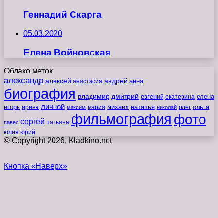
Геннадий Скарга
05.03.2020
Елена Войновская
Облако меток
александр
алексей
андрей
анна
анастасия
биография
владимир
дмитрий
евгений
екатерина
елена
личной
игорь
наталья
ольга
ирина
мария
михаил
олег
максим
николай
фильмография
фото
сергей
татьяна
павел
юлия
юрий
© Copyright 2026, Kladkino.net
Кнопка «Наверх»