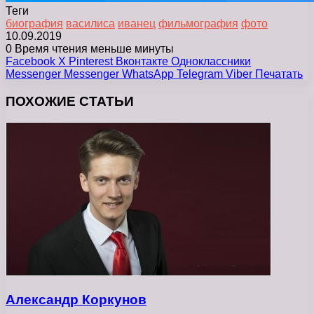
Теги
биография
василиса
иванец
фильмография
фото
10.09.2019
0
Время чтения меньше минуты
Facebook
X
Pinterest
Вконтакте
Одноклассники
Messenger
Messenger
WhatsApp
Telegram
Viber
Печатать
ПОХОЖИЕ СТАТЬИ
Александр Коркунов