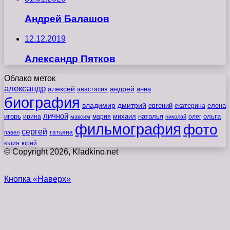
Андрей Балашов
12.12.2019
Александр Пятков
Облако меток
александр
алексей
андрей
анна
анастасия
биография
владимир
дмитрий
евгений
екатерина
елена
личной
игорь
наталья
ольга
ирина
мария
михаил
олег
максим
николай
фильмография
фото
сергей
татьяна
павел
юлия
юрий
© Copyright 2026, Kladkino.net
Кнопка «Наверх»