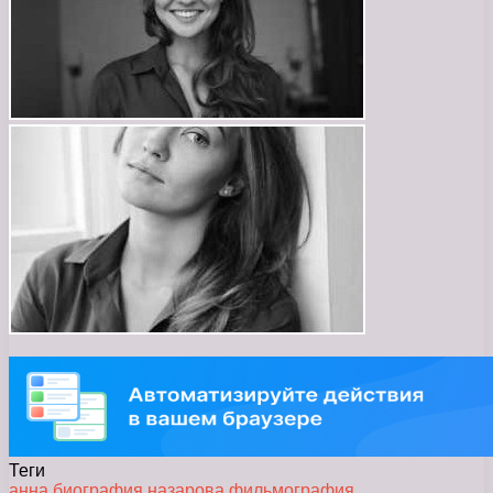
Теги
анна
биография
назарова
фильмография