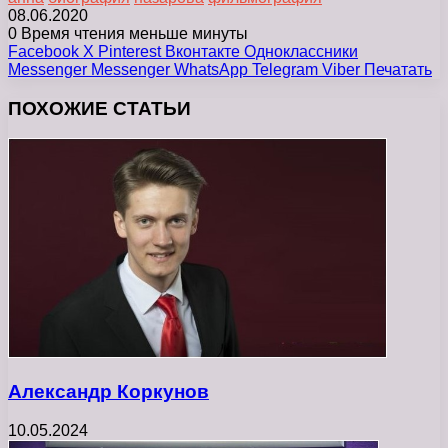
08.06.2020
0
Время чтения меньше минуты
Facebook
X
Pinterest
Вконтакте
Одноклассники
Messenger
Messenger
WhatsApp
Telegram
Viber
Печатать
ПОХОЖИЕ СТАТЬИ
Александр Коркунов
10.05.2024