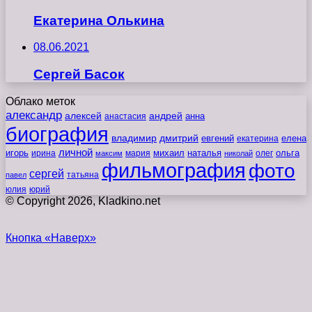
Екатерина Олькина
08.06.2021
Сергей Басок
Облако меток
александр
алексей
андрей
анна
анастасия
биография
владимир
дмитрий
евгений
екатерина
елена
личной
игорь
наталья
ольга
ирина
мария
михаил
олег
максим
николай
фильмография
фото
сергей
татьяна
павел
юлия
юрий
© Copyright 2026, Kladkino.net
Кнопка «Наверх»