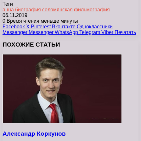
Теги
анна
биография
соломянская
фильмография
06.11.2019
0
Время чтения меньше минуты
Facebook
X
Pinterest
Вконтакте
Одноклассники
Messenger
Messenger
WhatsApp
Telegram
Viber
Печатать
ПОХОЖИЕ СТАТЬИ
Александр Коркунов