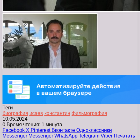
Теги
биография
исаев
константин
фильмография
10.05.2024
0
Время чтения: 1 минута
Facebook
X
Pinterest
Вконтакте
Одноклассники
Messenger
Messenger
WhatsApp
Telegram
Viber
Печатать