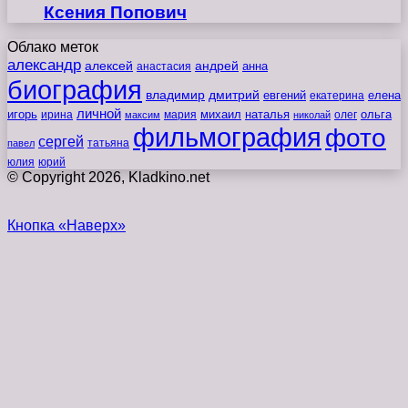
Ксения Попович
Облако меток
александр
алексей
андрей
анна
анастасия
биография
владимир
дмитрий
евгений
екатерина
елена
личной
игорь
наталья
ольга
ирина
мария
михаил
олег
максим
николай
фильмография
фото
сергей
татьяна
павел
юлия
юрий
© Copyright 2026, Kladkino.net
Кнопка «Наверх»