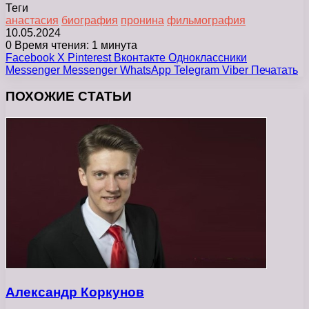
Теги
анастасия
биография
пронина
фильмография
10.05.2024
0
Время чтения: 1 минута
Facebook
X
Pinterest
Вконтакте
Одноклассники
Messenger
Messenger
WhatsApp
Telegram
Viber
Печатать
ПОХОЖИЕ СТАТЬИ
Александр Коркунов