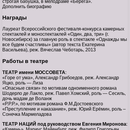
строгая бабушка, в мелодраме «Берега».
Дополнить биографию
Награды
Лауреат Всероссийского фестиваля-конкурса камерных
спектаклей и моноспектаклей «Один, два, три» (г.
Новосибирск) за главную роль в спектакле «Однажды мы
все будем счастливы» (автор текста Екатерина
Васильева), реж. Вячеслав Чеботарь, 2013
Работы в театре
ТЕАТР имени МОССОВЕТА
:
«Горе от ума», Александр Грибоедов, реж. Александр
Яцко, роль — Лиза
«Опасные связи» по мотивам одноименного романа
Шодерло де Лакло, реж. Павел Хомский, роль — Сесиль,
дочь мадам де Воланж
«Р.Р.Р.», по мотивам романа Ф.М.Достоевского
«Преступление и наказание», реж. Юрий Ерёмин, роль –
Сонечка Мармеладова
ТЕАТР НАЦИЙ под руководством Евгения Миронова
:
«Камень», Мариус Майенбург, реж. Филипп Григорьян,