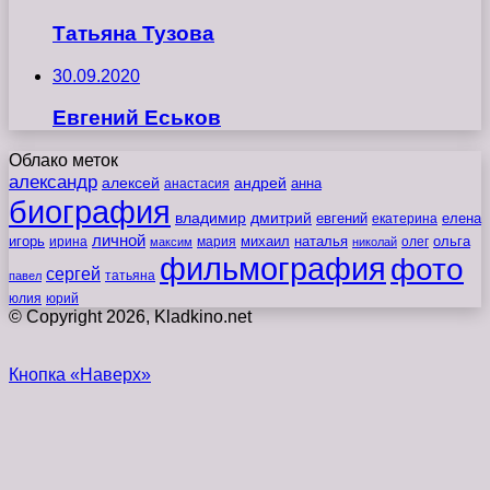
Татьяна Тузова
30.09.2020
Евгений Еськов
Облако меток
александр
алексей
андрей
анна
анастасия
биография
владимир
дмитрий
евгений
екатерина
елена
личной
игорь
наталья
ольга
ирина
мария
михаил
олег
максим
николай
фильмография
фото
сергей
татьяна
павел
юлия
юрий
© Copyright 2026, Kladkino.net
Кнопка «Наверх»