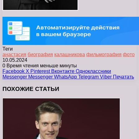
Теги
анастасия
биография
калашникова
фильмография
фото
10.05.2024
0
Время чтения меньше минуты
Facebook
X
Pinterest
Вконтакте
Одноклассники
Messenger
Messenger
WhatsApp
Telegram
Viber
Печатать
ПОХОЖИЕ СТАТЬИ