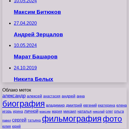
10.05.2024
Максим Битюков
27.04.2020
Андрей Зерцалов
10.05.2024
Марат Башаров
24.10.2019
Никита Белых
Облако меток
александр
алексей
андрей
анна
анастасия
биография
владимир
дмитрий
евгений
екатерина
елена
личной
игорь
наталья
ольга
ирина
мария
михаил
олег
максим
николай
фильмография
фото
сергей
татьяна
павел
юлия
юрий