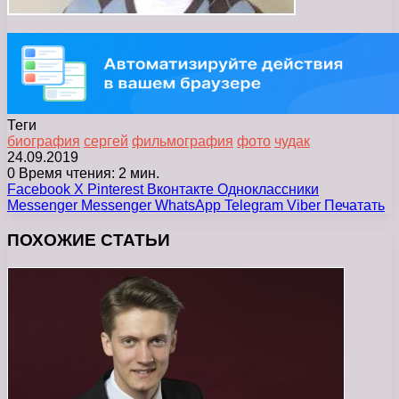
Теги
биография
сергей
фильмография
фото
чудак
24.09.2019
0
Время чтения: 2 мин.
Facebook
X
Pinterest
Вконтакте
Одноклассники
Messenger
Messenger
WhatsApp
Telegram
Viber
Печатать
ПОХОЖИЕ СТАТЬИ