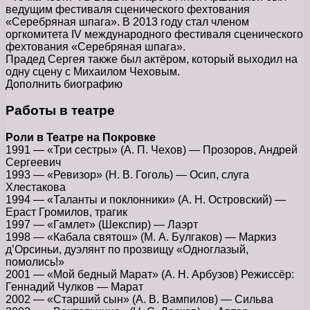
ведущим фестиваля сценического фехтования
«Серебряная шпага». В 2013 году стал членом
оргкомитета IV международного фестиваля сценического
фехтования «Серебряная шпага».
Прадед Сергея также был актёром, который выходил на
одну сцену с Михаилом Чеховым.
Дополнить биографию
Работы в театре
Роли в Театре на Покровке
1991 — «Три сестры» (А. П. Чехов) — Прозоров, Андрей
Сергеевич
1993 — «Ревизор» (Н. В. Гоголь) — Осип, слуга
Хлестакова
1994 — «Таланты и поклонники» (А. Н. Островский) —
Ераст Громилов, трагик
1997 — «Гамлет» (Шекспир) — Лаэрт
1998 — «Кабала святош» (М. А. Булгаков) — Маркиз
д’Орсиньи, дуэлянт по прозвищу «Одноглазый,
помолись!»
2001 — «Мой бедный Марат» (А. Н. Арбузов) Режиссёр:
Геннадий Чулков — Марат
2002 — «Старший сын» (А. В. Вампилов) — Сильва