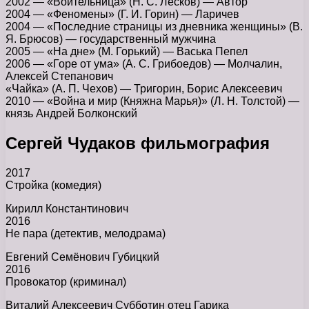
2002 — «Воительница» (Н. С. Лесков) — Автор
2004 — «Феномены» (Г. И. Горин) — Ларичев
2004 — «Последние страницы из дневника женщины» (В.
Я. Брюсов) — государственный мужчина
2005 — «На дне» (М. Горький) — Васька Пепел
2006 — «Горе от ума» (А. С. Грибоедов) — Молчалин,
Алексей Степанович
«Чайка» (А. П. Чехов) — Тригорин, Борис Алексеевич
2010 — «Война и мир (Княжна Марья)» (Л. Н. Толстой) —
князь Андрей Болконский
Сергей Чудаков фильмография
2017
Стройка (комедия)
Кирилл Константинович
2016
Не пара (детектив, мелодрама)
Евгений Семёнович Губицкий
2016
Провокатор (криминал)
Виталий Алексеевич Субботин отец Гарика