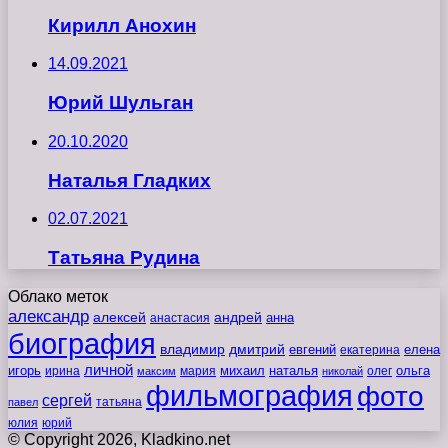
Кирилл Анохин
14.09.2021
Юрий Шульган
20.10.2020
Наталья Гладких
02.07.2021
Татьяна Рудина
Облако меток
александр
алексей
андрей
анна
анастасия
биография
владимир
дмитрий
евгений
екатерина
елена
личной
игорь
наталья
ольга
ирина
мария
михаил
олег
максим
николай
фильмография
фото
сергей
татьяна
павел
юлия
юрий
© Copyright 2026, Kladkino.net