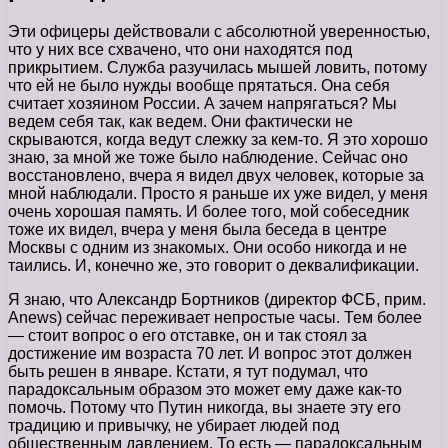
Эти офицеры действовали с абсолютной уверенностью,
что у них все схвачено, что они находятся под
прикрытием. Служба разучилась мышей ловить, потому
что ей не было нужды вообще прятаться. Она себя
считает хозяином России. А зачем напрягаться? Мы
ведем себя так, как ведем. Они фактически не
скрываются, когда ведут слежку за кем-то. Я это хорошо
знаю, за мной же тоже было наблюдение. Сейчас оно
восстановлено, вчера я видел двух человек, которые за
мной наблюдали. Просто я раньше их уже видел, у меня
очень хорошая память. И более того, мой собеседник
тоже их видел, вчера у меня была беседа в центре
Москвы с одним из знакомых. Они особо никогда и не
таились. И, конечно же, это говорит о деквалификации.
Я знаю, что Александр Бортников (директор ФСБ, прим.
Anews) сейчас переживает непростые часы. Тем более
— стоит вопрос о его отставке, он и так стоял за
достижение им возраста 70 лет. И вопрос этот должен
быть решен в январе. Кстати, я тут подумал, что
парадоксальным образом это может ему даже как-то
помочь. Потому что Путин никогда, вы знаете эту его
традицию и привычку, не убирает людей под
общественным давлением. То есть — парадоксальным