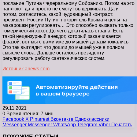
послание Путина Федеральному Собранию. Потом на это
наплюют, да и просто не смогут выдерживать. Да и
потом, согласитесь, какой чудовищный контраст:
президент России Путин, покоритель Крыма и цены на
макарошки регулировать… Это способно вызвать только
гомерический хохот. До чего докатилась страна. Есть
такой нецензурный анекдот, который заканчивается
фразой: вот мы с вами уже до мышей доразмножались.
Это так выглядит, что дошли до мышей уже в полном
смысле слова. Дальше осталось президенту
регулировать работу сантехнических систем.
Источник anews.com
29.11.2021
0
Время чтения: 7 мин.
Facebook
X
Pinterest
Вконтакте
Одноклассники
Messenger
Messenger
WhatsApp
Telegram
Viber
Печатать
ПОХОЖИЕ СТАТЬИ