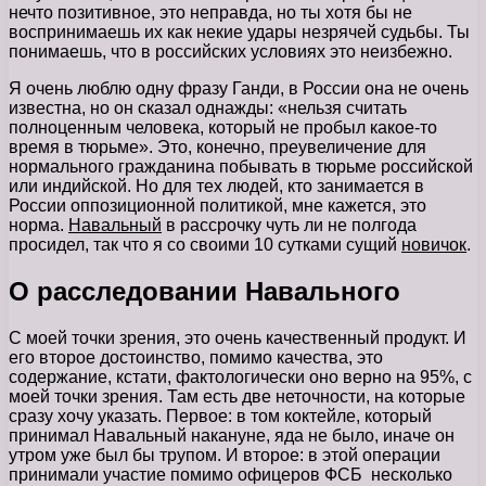
нечто позитивное, это неправда, но ты хотя бы не
воспринимаешь их как некие удары незрячей судьбы. Ты
понимаешь, что в российских условиях это неизбежно.
Я очень люблю одну фразу Ганди, в России она не очень
известна, но он сказал однажды: «нельзя считать
полноценным человека, который не пробыл какое-то
время в тюрьме». Это, конечно, преувеличение для
нормального гражданина побывать в тюрьме российской
или индийской. Но для тех людей, кто занимается в
России оппозиционной политикой, мне кажется, это
норма.
Навальный
в рассрочку чуть ли не полгода
просидел, так что я со своими 10 сутками сущий
новичок
.
О расследовании Навального
С моей точки зрения, это очень качественный продукт. И
его второе достоинство, помимо качества, это
содержание, кстати, фактологически оно верно на 95%, с
моей точки зрения. Там есть две неточности, на которые
сразу хочу указать. Первое: в том коктейле, который
принимал Навальный накануне, яда не было, иначе он
утром уже был бы трупом. И второе: в этой операции
принимали участие помимо офицеров ФСБ несколько