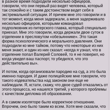
в разное время подходили несколько офицеров,
говорили, что они первый раз видят человека, который
так спокойно и с таким достоинством ведет себя в
экстремальной ситуации. И причем мне это говорили и в
тот момент, когда меня задержали, а меня задерживало
несколько офицеров, которыми командовал
подполковник из питерского главка, который специально
приехал. Мне это говорили, когда держали двое суток в
отделении в пресловутом «обезьяннике». Это такая
форма психологического и морального давления. Они
подходили ко мне тайком, потому что некоторые из них
меня знают, и один из них сказал: «когда я узнал, что в
отделение попал Валерий Соловей, то я не поверил, но
когда увидел ваш паспорт, то убедился, что это
действительно вы».
И потом, когда организовали пародию на суд, а это была
именно пародия. И даже полицейские мне говорили, что
такого издевательства над законом они еще не
наблюдали. Я, кстати, скажу, что двое судей отказались от
этого процесса, но нашелся третий, у которого проблемы
с качеством диплома об образовании.
А в самом изоляторе было корректное отношение.
Впрочем, оно было таким ко всем. Хотя мне сказали, что