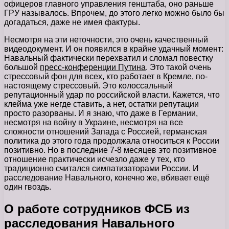
офицеров главного управления генштаба, оно раньше
ГРУ называлось. Впрочем, до этого легко можно было бы
догадаться, даже не имея фактуры.
Несмотря на эти неточности, это очень качественный
видеодокумент. И он появился в крайне удачный момент:
Навальный фактически перехватил и сломал повестку
большой
пресс-конференции Путина
. Это такой очень
стрессовый фон для всех, кто работает в Кремле, по-
настоящему стрессовый. Это колоссальный
репутационный удар по российской власти. Кажется, что
клейма уже негде ставить, а нет, остатки репутации
просто разорваны. И я знаю, что даже в Германии,
несмотря на войну в Украине, несмотря на все
сложности отношений Запада с Россией, германская
политика до этого года продолжала относиться к России
позитивно. Но в последние 7-8 месяцев это позитивное
отношение практически исчезло даже у тех, кто
традиционно считался симпатизаторами России. И
расследование Навального, конечно же, вбивает ещё
один гвоздь.
О работе сотрудников ФСБ из
расследования Навального