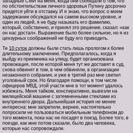
западные СМИ на меня, когда они сообщали о том, что
по обстоятельствам личного здоровья Путину досрочно
придется уйти в отставку. И я знаю, что вопрос о моем
задержании обсуждался на самом высоком уровне, и
один из людей, я не буду называть его фамилию,
который, собственно, и принял это решение, сказал: «как
он нас достал». Выражение было более сильное, но я из
цензурных соображений не буду его приводить.
Те
10 суток
должны были стать лишь прологом к более
длительному заключению. Предполагалось, когда я
выйду из приемника на улицу, будет организована
провокация, после которой меня тут же доставят в суд,
снова обвинят в том, в чем обвиняли, в организации
незаконного собрания, и уже в третий раз мне светил
уголовный срок. Но благодаря помощи, в том числе
офицеров МВД, этой участи мне в тот момент удалось
избежать. Меня тайком, конспиративно, вывезли на
милицейской машине с затемненными стеклами из
внутреннего двора. Дальнейшая история не менее
интересна: мне запретили, вернее, настоятельно
попросили не пользоваться мобильным телефоном до
того момента, пока нас не посадят в поезд. Более того, в
поезде, как мне потом сказали, было два человека,
которые нас сопровождали.