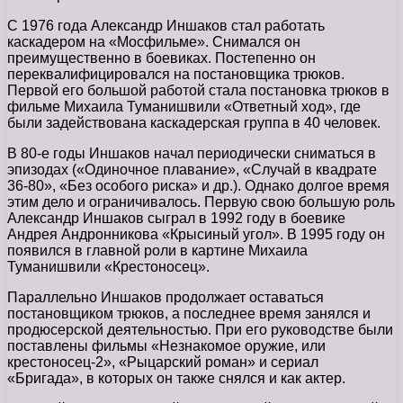
С 1976 года Александр Иншаков стал работать
каскадером на «Мосфильме». Снимался он
преимущественно в боевиках. Постепенно он
переквалифицировался на постановщика трюков.
Первой его большой работой стала постановка трюков в
фильме Михаила Туманишвили «Ответный ход», где
были задействована каскадерская группа в 40 человек.
В 80-е годы Иншаков начал периодически сниматься в
эпизодах («Одиночное плавание», «Случай в квадрате
36-80», «Без особого риска» и др.). Однако долгое время
этим дело и ограничивалось. Первую свою большую роль
Александр Иншаков сыграл в 1992 году в боевике
Андрея Андронникова «Крысиный угол». В 1995 году он
появился в главной роли в картине Михаила
Туманишвили «Крестоносец».
Параллельно Иншаков продолжает оставаться
постановщиком трюков, а последнее время занялся и
продюсерской деятельностью. При его руководстве были
поставлены фильмы «Незнакомое оружие, или
крестоносец-2», «Рыцарский роман» и сериал
«Бригада», в которых он также снялся и как актер.