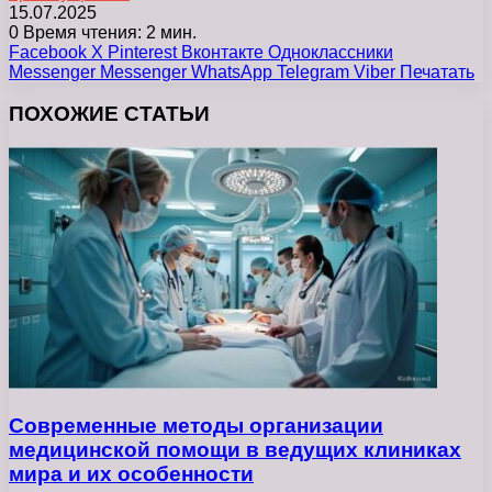
15.07.2025
0
Время чтения: 2 мин.
Facebook
X
Pinterest
Вконтакте
Одноклассники
Messenger
Messenger
WhatsApp
Telegram
Viber
Печатать
ПОХОЖИЕ СТАТЬИ
Современные методы организации
медицинской помощи в ведущих клиниках
мира и их особенности