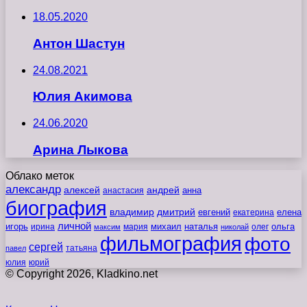
18.05.2020
Антон Шастун
24.08.2021
Юлия Акимова
24.06.2020
Арина Лыкова
Облако меток
александр
алексей
андрей
анна
анастасия
биография
владимир
дмитрий
евгений
екатерина
елена
личной
игорь
наталья
ольга
ирина
мария
михаил
олег
максим
николай
фильмография
фото
сергей
татьяна
павел
юлия
юрий
© Copyright 2026, Kladkino.net