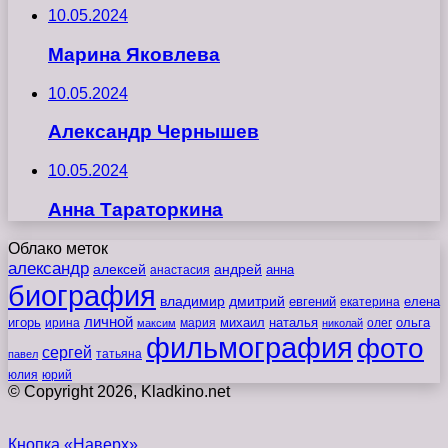
10.05.2024
Марина Яковлева
10.05.2024
Александр Чернышев
10.05.2024
Анна Тараторкина
Облако меток
александр
алексей
андрей
анна
анастасия
биография
владимир
дмитрий
евгений
екатерина
елена
личной
игорь
наталья
ольга
ирина
мария
михаил
олег
максим
николай
фильмография
фото
сергей
татьяна
павел
юлия
юрий
© Copyright 2026, Kladkino.net
Кнопка «Наверх»