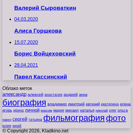
Валерий Сыроваткин
04.03.2020
Алиса Горшкова
15.07.2020
Борис Войцеховский
28.04.2021
Павел Кассинский
Облако меток
александр
алексей
андрей
анна
анастасия
биография
владимир
дмитрий
евгений
екатерина
елена
личной
игорь
наталья
ольга
ирина
мария
михаил
олег
максим
николай
фильмография
фото
сергей
татьяна
павел
юлия
юрий
© Copyright 2026, Kladkino.net