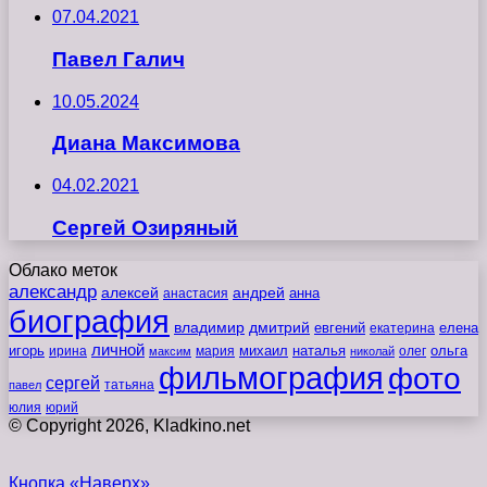
07.04.2021
Павел Галич
10.05.2024
Диана Максимова
04.02.2021
Сергей Озиряный
Облако меток
александр
алексей
андрей
анна
анастасия
биография
владимир
дмитрий
евгений
екатерина
елена
личной
игорь
наталья
ольга
ирина
мария
михаил
олег
максим
николай
фильмография
фото
сергей
татьяна
павел
юлия
юрий
© Copyright 2026, Kladkino.net
Кнопка «Наверх»