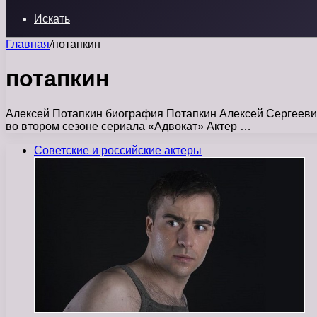
Искать
Главная
/
потапкин
потапкин
Алексей Потапкин биография Потапкин Алексей Сергеевич 
во втором сезоне сериала «Адвокат» Актер …
Советские и российские актеры