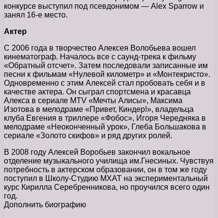
конкурсе выступил под псевдонимом — Alex Sparrow и
занял 16-е место.
Актер
С 2006 года в творчество Алексея Волобьева вошел
кинематограф. Началось все с саунд-трека к фильму
«Обратный отсчет». Затем последовали записанные им
песни к фильмам «Нулевой километр» и «Монтекристо».
Одновременно с этим Алексей стал пробовать себя и в
качестве актера. Он сыграл спортсмена и красавца
Алекса в сериале MTV «Мечты Алисы», Максима
Изотова в мелодраме «Привет, Киндер!», владельца
клуба Евгения в триллере «Фобос», Игоря Чередняка в
мелодраме «Неоконченный урок», Глеба Большакова в
сериале «Золото скифов» и ряд других ролей.
В 2008 году Алексей Воробьев закончил вокальное
отделение музыкального училища им.Гнесиных. Чувствуя
потребность в актерском образовании, он в том же году
поступил в Школу-Студию МХАТ на экспериментальный
курс Кирилла Серебренникова, но проучился всего один
год.
Дополнить биографию