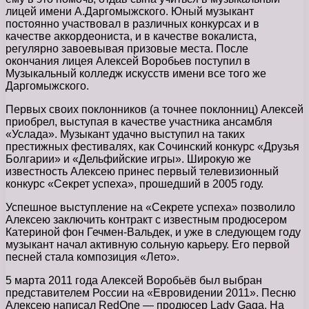
лицей имени А.Даргомыжского. Юный музыкант
постоянно участвовал в различных конкурсах и в
качестве аккордеониста, и в качестве вокалиста,
регулярно завоевывая призовые места. После
окончания лицея Алексей Воробьев поступил в
Музыкальный колледж искусств имени все того же
Даргомыжского.
Первых своих поклонников (а точнее поклонниц) Алексей
приобрел, выступая в качестве участника ансамбля
«Услада». Музыкант удачно выступил на таких
престижных фестивалях, как Сочинский конкурс «Друзья
Болгарии» и «Дельфийские игры». Широкую же
известность Алексею принес первый телевизионный
конкурс «Секрет успеха», прошедший в 2005 году.
Успешное выступление на «Секрете успеха» позволило
Алексею заключить контракт с известным продюсером
Катериной фон Гечмен-Вальдек, и уже в следующем году
музыкант начал активную сольную карьеру. Его первой
песней стала композиция «Лето».
5 марта 2011 года Алексей Воробьёв был выбран
представителем России на «Евровидении 2011». Песню
Алексею написал RedOne — продюсер Lady Gaga. На