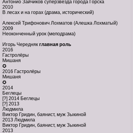
Антонио Зайчиков суперзвезда города Горска
2010
В лесах и на горах
(драма, исторический)
Алексей Трифонович Лохматов (Алешка Лохматый)
2009
Неоконченный урок
(мелодрама)
Игорь Чередняк
главная роль
2016
Гастролёры
Мишаня
✪
2016 Гастролёры
Мишаня
✪
2014
Беглецы
[?] 2014 Беглецы
[?] 2013
Людмила
Виктор Гридин, баянист, муж Зыкиной
2013 Людмила
Виктор Гридин, баянист, муж Зыкиной
2013