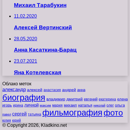
Михаил Тарабукин
11.02.2020
Алексей Вертинский
28.05.2020
Анна Касаткина-Барац
23.07.2021
Яна Котелевская
Облако меток
александр
алексей
андрей
анна
анастасия
биография
владимир
дмитрий
евгений
екатерина
елена
личной
игорь
наталья
ольга
ирина
мария
михаил
олег
максим
николай
фильмография
фото
сергей
татьяна
павел
юлия
юрий
© Copyright 2026, Kladkino.net