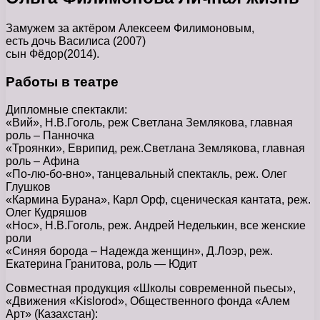
Замужем за актёром Алексеем Филимоновым,
есть дочь Василиса (2007)
сын Фёдор(2014).
Работы в театре
Дипломные спектакли:
«Вий», Н.В.Гоголь, реж Светлана Землякова, главная
роль – Панночка
«Троянки», Еврипид, реж.Светлана Землякова, главная
роль – Афина
«По-лю-бо-вно», танцевальный спектакль, реж. Олег
Глушков
«Кармина Бурана», Карл Орф, сценическая кантата, реж.
Олег Кудряшов
«Нос», Н.В.Гоголь, реж. Андрей Неделькин, все женские
роли
«Синяя борода – Надежда женщин», Д.Лоэр, реж.
Екатерина Гранитова, роль — Юдит
Совместная продукция «Школы современной пьесы»,
«Движения «Kislorod», Общественного фонда «Алем
Арт» (Казахстан):