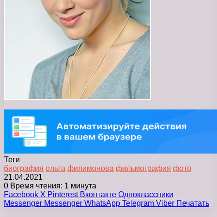
Теги
биография
ольга
филимонова
фильмография
фото
21.04.2021
0
Время чтения: 1 минута
Facebook
X
Pinterest
Вконтакте
Одноклассники
Messenger
Messenger
WhatsApp
Telegram
Viber
Печатать