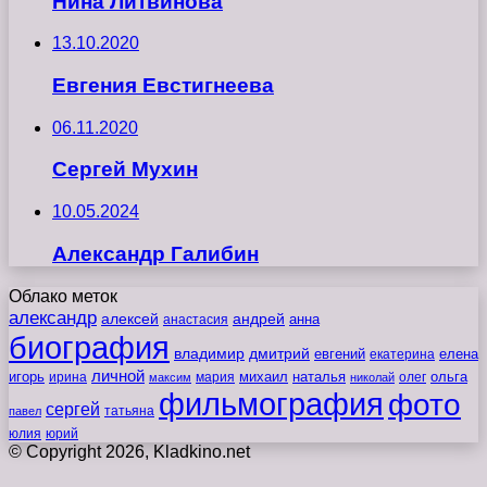
Нина Литвинова
13.10.2020
Евгения Евстигнеева
06.11.2020
Сергей Мухин
10.05.2024
Александр Галибин
Облако меток
александр
алексей
андрей
анна
анастасия
биография
владимир
дмитрий
евгений
екатерина
елена
личной
игорь
наталья
ольга
ирина
мария
михаил
олег
максим
николай
фильмография
фото
сергей
татьяна
павел
юлия
юрий
© Copyright 2026, Kladkino.net