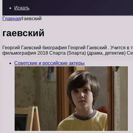
Искать
Главная
/
гаевский
гаевский
Георгий Гаевский биография Георгий Гаевский . Учится в
фильмография 2018 Спарта (Sпарта) (драма, детектив) С
Советские и российские актеры