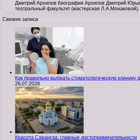
Дмитрий Архипов биография Архипов Дмитрий Юрьеви
театральный факультет (мастерская Л.А.Монаковой).
Свежие записи
Как правильно выбрать стоматологическую клинику д
26.07.2026
Красота Саранска: главные достопримечательности