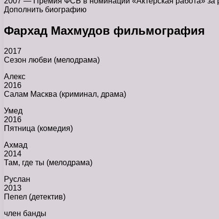
2007 — Премия ФСБ в номинации «Актёрская работа» за 
Дополнить биографию
Фархад Махмудов фильмография
2017
Сезон любви (мелодрама)
Алекс
2016
Салам Масква (криминал, драма)
Умед
2016
Пятница (комедия)
Ахмад
2014
Там, где ты (мелодрама)
Руслан
2013
Пепел (детектив)
член банды