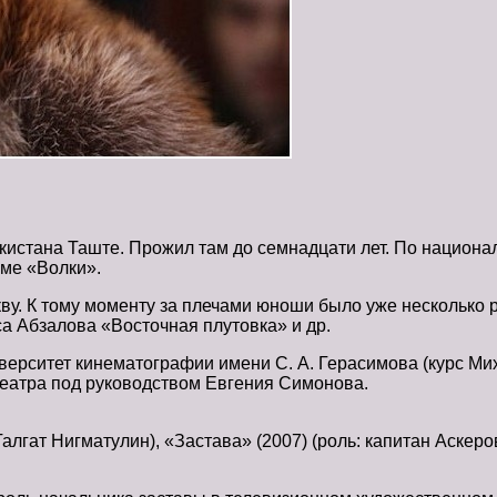
кистана Таште. Прожил там до семнадцати лет. По национа
ьме «Волки».
у. К тому моменту за плечами юноши было уже несколько р
а Абзалова «Восточная плутовка» и др.
верситет кинематографии имени С. А. Герасимова (курс Мих
театра под руководством Евгения Симонова.
алгат Нигматулин), «Застава» (2007) (роль: капитан Аскеров