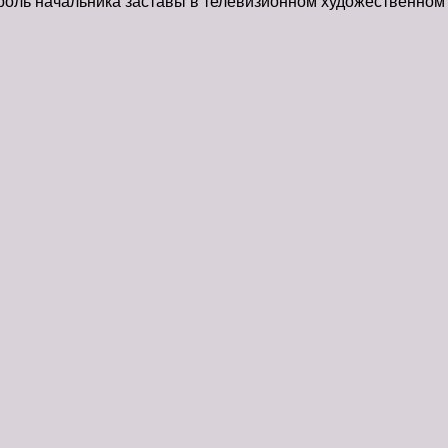
роль начальника заставы в телевизионном художественном