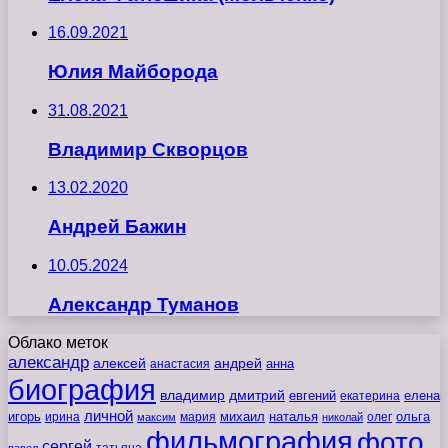
16.09.2021
Юлия Майборода
31.08.2021
Владимир Скворцов
13.02.2020
Андрей Бажин
10.05.2024
Александр Туманов
Облако меток
александр
алексей
андрей
анна
анастасия
биография
владимир
дмитрий
евгений
екатерина
елена
личной
игорь
наталья
ольга
ирина
мария
михаил
олег
максим
николай
фильмография
фото
сергей