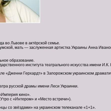
да во Львове в актёрской семье.
умской, мать — заслуженная артистка Украины Анна Ивано
ьное образование.
ударственного института театрального искусства имени И.К.
кле «Дженни Герхардт» в Запорожском украинском драмати
атра русской драмы имени Леси Украинки.
 «Империя кино».
Утро с «Интером» и «Место встречи»).
анцы со звёздами» на украинском телеканале «1+1».