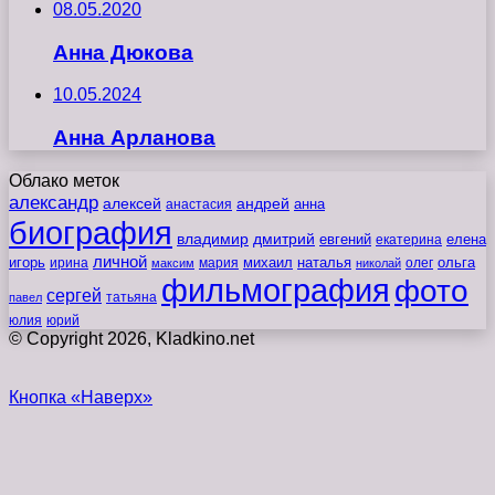
08.05.2020
Анна Дюкова
10.05.2024
Анна Арланова
Облако меток
александр
алексей
андрей
анна
анастасия
биография
владимир
дмитрий
евгений
екатерина
елена
личной
игорь
наталья
ольга
ирина
мария
михаил
олег
максим
николай
фильмография
фото
сергей
татьяна
павел
юлия
юрий
© Copyright 2026, Kladkino.net
Кнопка «Наверх»