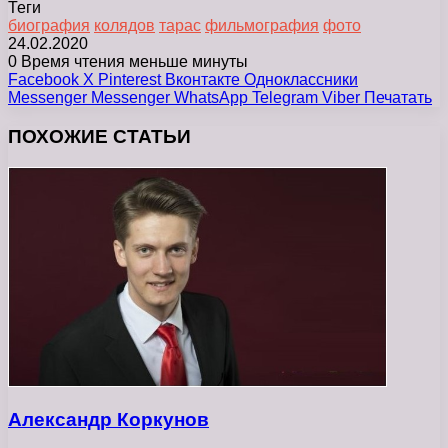
Теги
биография
колядов
тарас
фильмография
фото
24.02.2020
0
Время чтения меньше минуты
Facebook
X
Pinterest
Вконтакте
Одноклассники
Messenger
Messenger
WhatsApp
Telegram
Viber
Печатать
ПОХОЖИЕ СТАТЬИ
Александр Коркунов