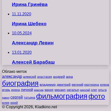
Ирина Гринёва
11.11.2020
Ирина Шебеко
10.05.2024
Александр Левин
13.01.2020
Алексей Барабаш
Облако меток
александр
алексей
андрей
анна
анастасия
биография
владимир
дмитрий
евгений
екатерина
елена
личной
игорь
наталья
ольга
ирина
мария
михаил
олег
максим
николай
фильмография
фото
сергей
татьяна
павел
юлия
юрий
© Copyright 2026, Kladkino.net