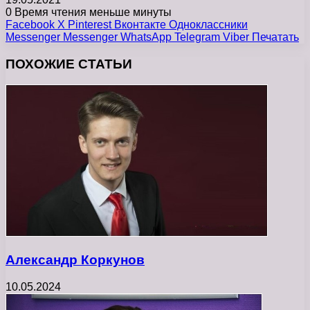
0
Время чтения меньше минуты
Facebook
X
Pinterest
Вконтакте
Одноклассники
Messenger
Messenger
WhatsApp
Telegram
Viber
Печатать
ПОХОЖИЕ СТАТЬИ
Александр Коркунов
10.05.2024