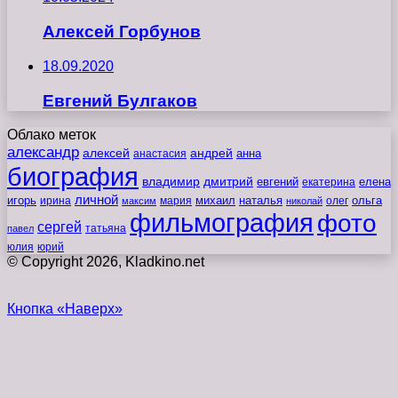
Алексей Горбунов
18.09.2020
Евгений Булгаков
Облако меток
александр
алексей
андрей
анна
анастасия
биография
владимир
дмитрий
евгений
екатерина
елена
личной
игорь
наталья
ольга
ирина
мария
михаил
олег
максим
николай
фильмография
фото
сергей
татьяна
павел
юлия
юрий
© Copyright 2026, Kladkino.net
Кнопка «Наверх»