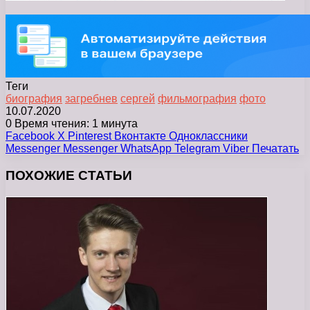
Теги
биография
загребнев
сергей
фильмография
фото
10.07.2020
0
Время чтения: 1 минута
Facebook
X
Pinterest
Вконтакте
Одноклассники
Messenger
Messenger
WhatsApp
Telegram
Viber
Печатать
ПОХОЖИЕ СТАТЬИ