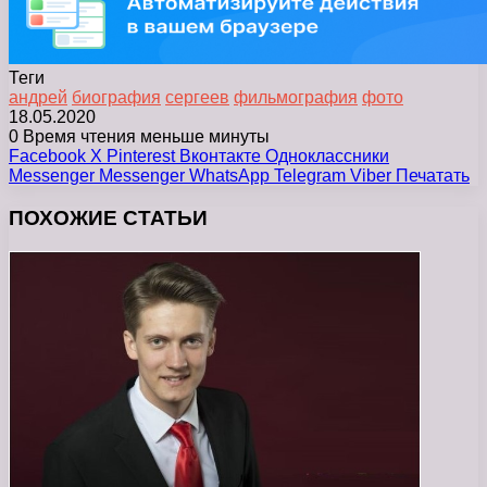
Теги
андрей
биография
сергеев
фильмография
фото
18.05.2020
0
Время чтения меньше минуты
Facebook
X
Pinterest
Вконтакте
Одноклассники
Messenger
Messenger
WhatsApp
Telegram
Viber
Печатать
ПОХОЖИЕ СТАТЬИ