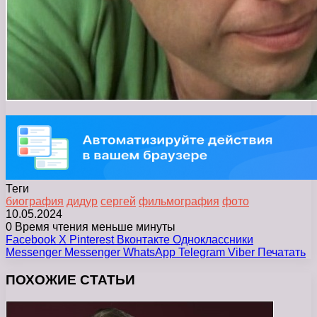
Теги
биография
дидур
сергей
фильмография
фото
10.05.2024
0
Время чтения меньше минуты
Facebook
X
Pinterest
Вконтакте
Одноклассники
Messenger
Messenger
WhatsApp
Telegram
Viber
Печатать
ПОХОЖИЕ СТАТЬИ