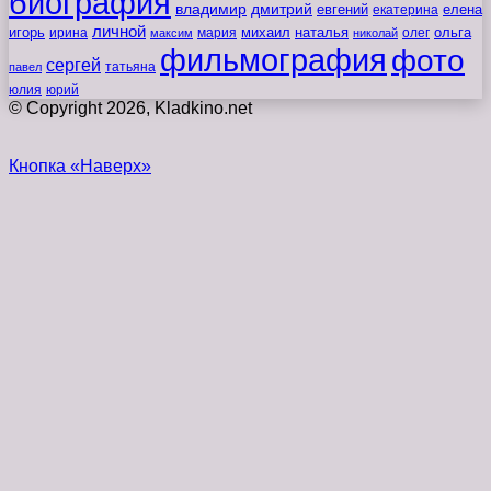
биография
владимир
дмитрий
евгений
екатерина
елена
личной
игорь
наталья
ольга
ирина
мария
михаил
олег
максим
николай
фильмография
фото
сергей
татьяна
павел
юлия
юрий
© Copyright 2026, Kladkino.net
Кнопка «Наверх»