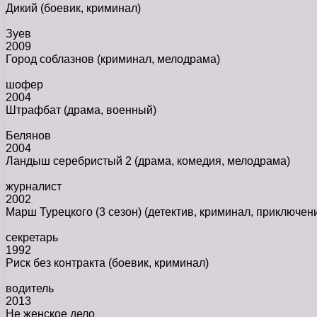
Дикий
(боевик, криминал)
Зуев
2009
Город соблазнов
(криминал, мелодрама)
шофер
2004
Штрафбат
(драма, военный)
Белянов
2004
Ландыш серебристый 2
(драма, комедия, мелодрама)
журналист
2002
Марш Турецкого (3 сезон)
(детектив, криминал, приключен
секретарь
1992
Риск без контракта
(боевик, криминал)
водитель
2013
Не женское дело