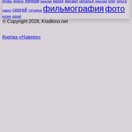
личной
игорь
наталья
ольга
ирина
мария
михаил
олег
максим
николай
фильмография
фото
сергей
татьяна
павел
юлия
юрий
© Copyright 2026, Kladkino.net
Кнопка «Наверх»