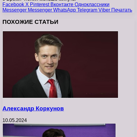
Facebook
X
Pinterest
Вконтакте
Одноклассники
Messenger
Messenger
WhatsApp
Telegram
Viber
Печатать
ПОХОЖИЕ СТАТЬИ
Александр Коркунов
10.05.2024