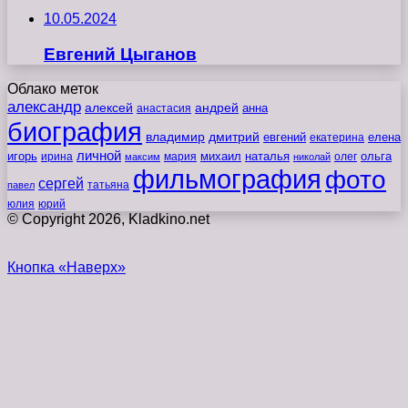
10.05.2024
Евгений Цыганов
Облако меток
александр
алексей
андрей
анна
анастасия
биография
владимир
дмитрий
евгений
екатерина
елена
личной
игорь
наталья
ольга
ирина
мария
михаил
олег
максим
николай
фильмография
фото
сергей
татьяна
павел
юлия
юрий
© Copyright 2026, Kladkino.net
Кнопка «Наверх»