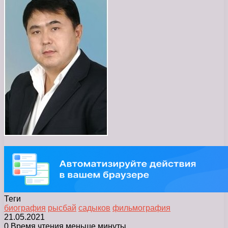
Теги
биография
рысбай
садыков
фильмография
21.05.2021
0
Время чтения меньше минуты