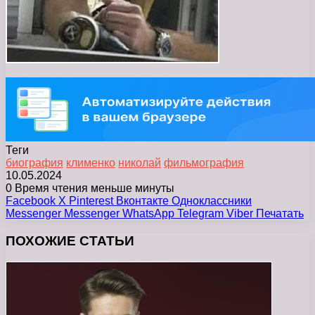
Теги
биография
клименко
николай
фильмография
10.05.2024
0
Время чтения меньше минуты
Facebook
X
Pinterest
Вконтакте
Одноклассники
Messenger
Messenger
WhatsApp
Telegram
Viber
Печатать
ПОХОЖИЕ СТАТЬИ