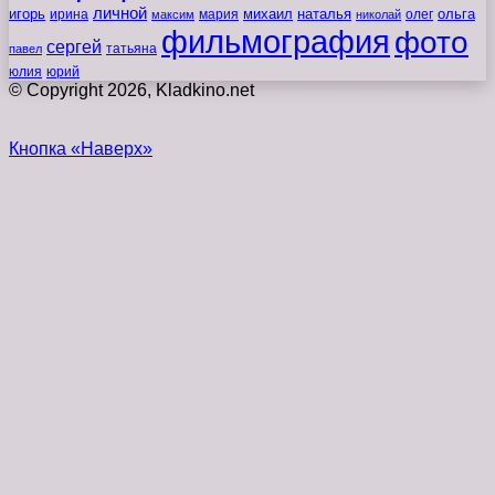
личной
игорь
наталья
ольга
ирина
мария
михаил
олег
максим
николай
фильмография
фото
сергей
татьяна
павел
юлия
юрий
© Copyright 2026, Kladkino.net
Кнопка «Наверх»