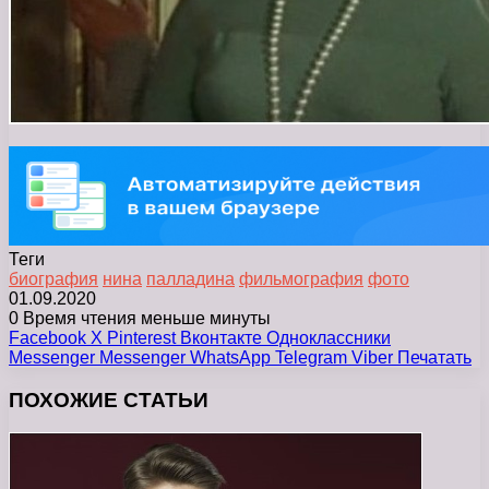
Теги
биография
нина
палладина
фильмография
фото
01.09.2020
0
Время чтения меньше минуты
Facebook
X
Pinterest
Вконтакте
Одноклассники
Messenger
Messenger
WhatsApp
Telegram
Viber
Печатать
ПОХОЖИЕ СТАТЬИ