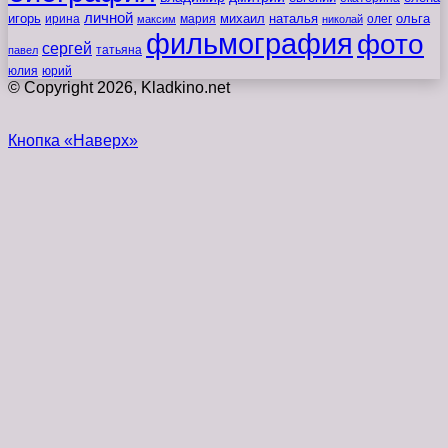
личной
игорь
наталья
ольга
ирина
мария
михаил
олег
максим
николай
фильмография
фото
сергей
татьяна
павел
юлия
юрий
© Copyright 2026, Kladkino.net
Кнопка «Наверх»