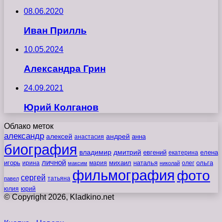
08.06.2020
Иван Прилль
10.05.2024
Александра Грин
24.09.2021
Юрий Колганов
Облако меток
александр
алексей
андрей
анна
анастасия
биография
владимир
дмитрий
евгений
екатерина
елена
личной
игорь
наталья
ольга
ирина
мария
михаил
олег
максим
николай
фильмография
фото
сергей
татьяна
павел
юлия
юрий
© Copyright 2026, Kladkino.net