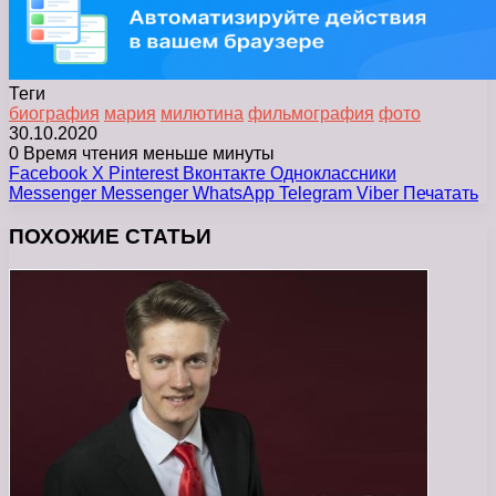
Теги
биография
мария
милютина
фильмография
фото
30.10.2020
0
Время чтения меньше минуты
Facebook
X
Pinterest
Вконтакте
Одноклассники
Messenger
Messenger
WhatsApp
Telegram
Viber
Печатать
ПОХОЖИЕ СТАТЬИ