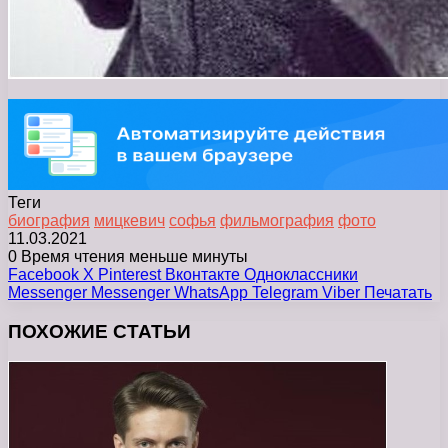
Теги
биография
мицкевич
софья
фильмография
фото
11.03.2021
0
Время чтения меньше минуты
Facebook
X
Pinterest
Вконтакте
Одноклассники
Messenger
Messenger
WhatsApp
Telegram
Viber
Печатать
ПОХОЖИЕ СТАТЬИ