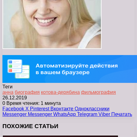
Теги
анна
биография
котова-дерябина
фильмография
26.12.2019
0
Время чтения: 1 минута
Facebook
X
Pinterest
Вконтакте
Одноклассники
Messenger
Messenger
WhatsApp
Telegram
Viber
Печатать
ПОХОЖИЕ СТАТЬИ