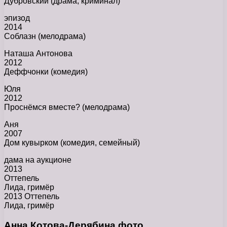
Дубровский (драма, криминал)
эпизод
2014
Соблазн (мелодрама)
Наташа Антонова
2012
Деффчонки (комедия)
Юля
2012
Проснёмся вместе? (мелодрама)
Аня
2007
Дом кувырком (комедия, семейный)
дама на аукционе
2013
Оттепель
Лида, гримёр
2013 Оттепель
Лида, гримёр
Анна Котова-Дерябина фото