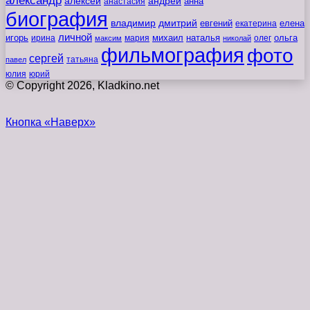
александр
алексей
андрей
анна
анастасия
биография
владимир
дмитрий
евгений
екатерина
елена
личной
игорь
наталья
ольга
ирина
мария
михаил
олег
максим
николай
фильмография
фото
сергей
татьяна
павел
юлия
юрий
© Copyright 2026, Kladkino.net
Кнопка «Наверх»