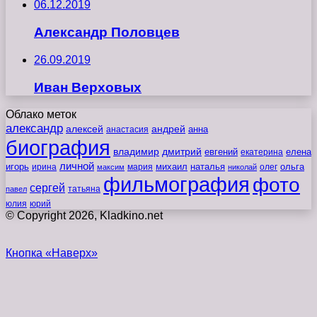
06.12.2019
Александр Половцев
26.09.2019
Иван Верховых
Облако меток
александр
алексей
андрей
анна
анастасия
биография
владимир
дмитрий
евгений
екатерина
елена
личной
игорь
наталья
ольга
ирина
мария
михаил
олег
максим
николай
фильмография
фото
сергей
татьяна
павел
юлия
юрий
© Copyright 2026, Kladkino.net
Кнопка «Наверх»