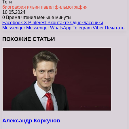
Теги
биография
ильин
павел
фильмография
10.05.2024
0
Время чтения меньше минуты
Facebook
X
Pinterest
Вконтакте
Одноклассники
Messenger
Messenger
WhatsApp
Telegram
Viber
Печатать
ПОХОЖИЕ СТАТЬИ
Александр Коркунов