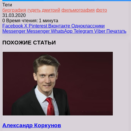
Теги
биография
гудеть
дмитрий
фильмография
фото
31.03.2020
0
Время чтения: 1 минута
Facebook
X
Pinterest
Вконтакте
Одноклассники
Messenger
Messenger
WhatsApp
Telegram
Viber
Печатать
ПОХОЖИЕ СТАТЬИ
Александр Коркунов