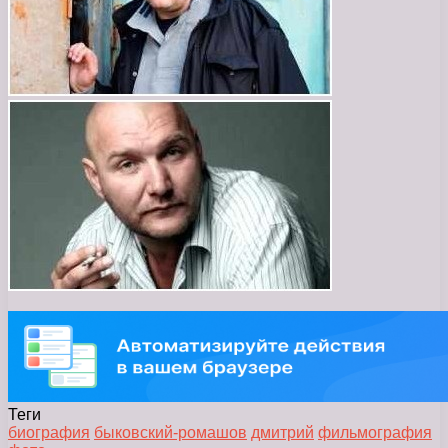
Теги
биография
быковский-ромашов
дмитрий
фильмография