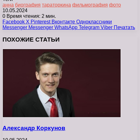
анна
биография
тараторкина
фильмография
фото
10.05.2024
0
Время чтения: 2 мин.
Facebook
X
Pinterest
Вконтакте
Одноклассники
Messenger
Messenger
WhatsApp
Telegram
Viber
Печатать
ПОХОЖИЕ СТАТЬИ
Александр Коркунов