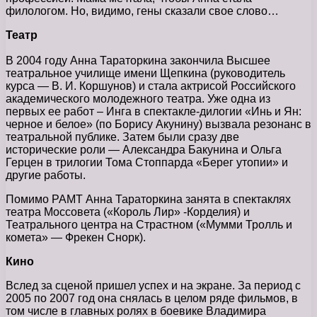
филологом. Но, видимо, гены сказали свое слово…
Театр
В 2004 году Анна Тараторкина закончила Высшее
театральное училище имени Щепкина (руководитель
курса — В. И. Коршунов) и стала актрисой Российского
академического молодежного театра. Уже одна из
первых ее работ – Инга в спектакле-дилогии «Инь и Ян:
черное и белое» (по Борису Акунину) вызвала резонанс в
театральной публике. Затем были сразу две
исторические роли — Александра Бакунина и Ольга
Герцен в трилогии Тома Стоппарда «Берег утопии» и
другие работы.
Помимо РАМТ Анна Тараторкина занята в спектаклях
театра Моссовета («Король Лир» -Корделия) и
Театрального центра на Страстном («Мумми Тролль и
комета» — Фрекен Снорк).
Кино
Вслед за сценой пришел успех и на экране. За период с
2005 по 2007 год она снялась в целом ряде фильмов, в
том числе в главных ролях в боевике Владимира