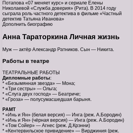
Потапова «07 меняет курс» и сериале Елены
Николаевой «Служба доверия» (Рита). В 2014 году
сыграла роль частного детектива в фильме «Частный
детектив Татьяна Иванова»
Дополнить биографию
Анна Тараторкина Личная жизнь
Муж — актёр Александр Ратников. Сын — Никита.
Работы в театре
ТЕАТРАЛЬНЫЕ РАБОТЫ
Дипломные работы
:
* «Безымянная звезда» — Мона;
* «Три сестры» — Ольга;
* «Слуга двух господ» — Беатриче;
* «Гроза» — полусумасшедшая барыня.
РАМТ
* «Инь и Ян» (белая версия) — Инга (реж. А.Бородин)
* «Инь и Ян» (чёрная версия) — Инга (реж. А.Бородин)
* «Том Сойер» — Агнес (реж. Д.Крэнни)
* «Кентервильское привидение» — Вирджиния (реж.