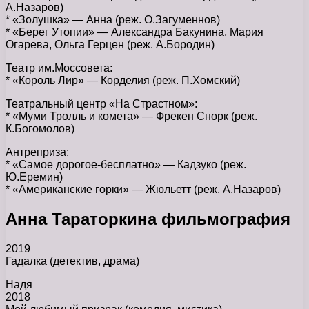
А.Назаров)
* «Золушка» — Анна (реж. О.Загуменнов)
* «Берег Утопии» — Александра Бакунина, Мария
Огарева, Ольга Герцен (реж. А.Бородин)
Театр им.Моссовета:
* «Король Лир» — Корделия (реж. П.Хомский)
Театральный центр «На Страстном»:
* «Муми Тролль и комета» — Фрекен Снорк (реж.
К.Богомолов)
Антреприза:
* «Самое дорогое-бесплатно» — Кадзуко (реж.
Ю.Еремин)
* «Американские горки» — Жюльетт (реж. А.Назаров)
Анна Тараторкина фильмография
2019
Гадалка (детектив, драма)
Надя
2018