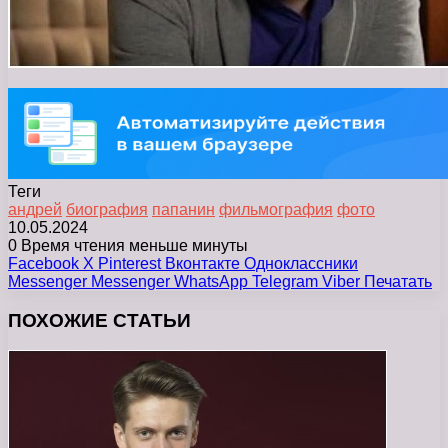
Теги
андрей
биография
папанин
фильмография
фото
10.05.2024
0
Время чтения меньше минуты
Facebook
X
Pinterest
Вконтакте
Одноклассники
Messenger
Messenger
WhatsApp
Telegram
Viber
Печатать
ПОХОЖИЕ СТАТЬИ