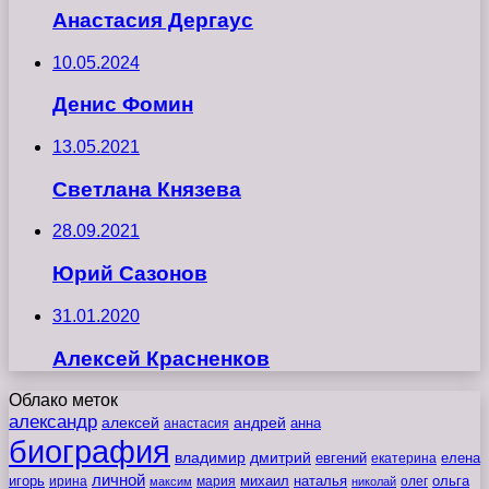
Анастасия Дергаус
10.05.2024
Денис Фомин
13.05.2021
Светлана Князева
28.09.2021
Юрий Сазонов
31.01.2020
Алексей Красненков
Облако меток
александр
алексей
андрей
анна
анастасия
биография
владимир
дмитрий
евгений
екатерина
елена
личной
игорь
наталья
ольга
ирина
мария
михаил
олег
максим
николай