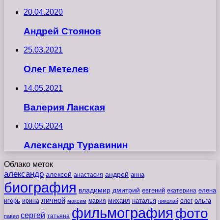
20.04.2020
Андрей Стоянов
25.03.2021
Олег Метелев
14.05.2021
Валерия Ланская
10.05.2024
Александр Туравинин
Облако меток
александр
алексей
андрей
анна
анастасия
биография
владимир
дмитрий
евгений
екатерина
елена
личной
игорь
наталья
ольга
ирина
мария
михаил
олег
максим
николай
фильмография
фото
сергей
татьяна
павел