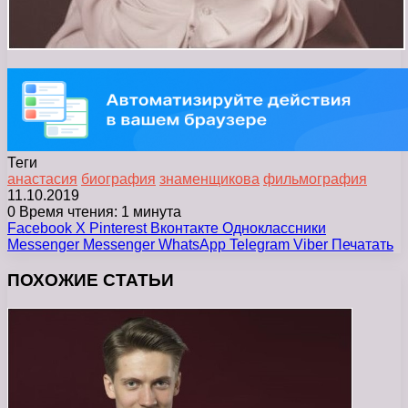
Теги
анастасия
биография
знаменщикова
фильмография
11.10.2019
0
Время чтения: 1 минута
Facebook
X
Pinterest
Вконтакте
Одноклассники
Messenger
Messenger
WhatsApp
Telegram
Viber
Печатать
ПОХОЖИЕ СТАТЬИ