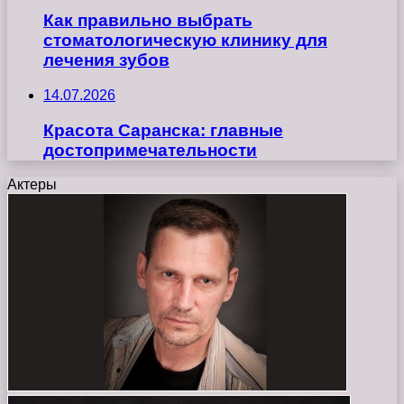
Как правильно выбрать
стоматологическую клинику для
лечения зубов
14.07.2026
Красота Саранска: главные
достопримечательности
Актеры