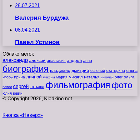
28.07.2021
Валерия Бурдужа
08.04.2021
Павел Устинов
Облако меток
александр
алексей
андрей
анна
анастасия
биография
владимир
дмитрий
евгений
екатерина
елена
личной
игорь
наталья
ольга
ирина
мария
михаил
олег
максим
николай
фильмография
фото
сергей
татьяна
павел
юлия
юрий
© Copyright 2026, Kladkino.net
Кнопка «Наверх»