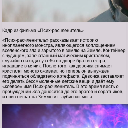
Кадр из фильма «Псих-расчленитель»
«Псих-расчленитель» рассказывает историю
инопланетного монстра, являющегося воплощением
вселенского зла и зарытого в землю на Земле. Контейнер
с чудищем, запечатанный магическим кристаллом,
случайно находят у себя во дворе брат и сестра,
игравшие в мячик. После того, как девочка снимает
кристалл, монстр оживает, но теперь он вынужден
подчиняться обладателю артефакта. Девочка заставляет
его делать бессмысленные детские вещи и даёт ему
«клёвое» имя Псих-расчленитель. В это время весть о
пробуждении Зла доносится до его врагов и соратников,
и они спешат на Землю из глубин космоса.