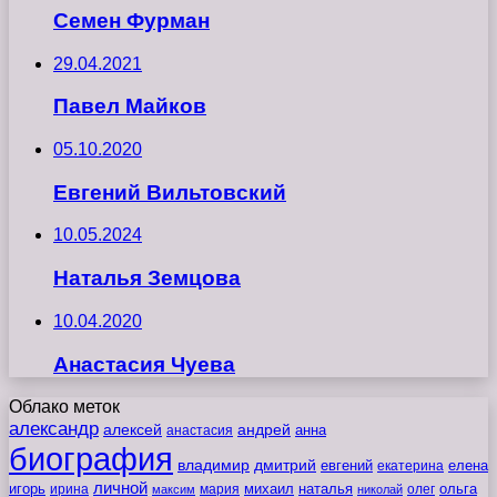
Семен Фурман
29.04.2021
Павел Майков
05.10.2020
Евгений Вильтовский
10.05.2024
Наталья Земцова
10.04.2020
Анастасия Чуева
Облако меток
александр
алексей
андрей
анна
анастасия
биография
владимир
дмитрий
евгений
екатерина
елена
личной
игорь
наталья
ольга
ирина
мария
михаил
олег
максим
николай