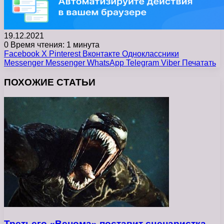
19.12.2021
0
Время чтения: 1 минута
Facebook
X
Pinterest
Вконтакте
Одноклассники
Messenger
Messenger
WhatsApp
Telegram
Viber
Печатать
ПОХОЖИЕ СТАТЬИ
Третьего «Венома» поставит сценаристка